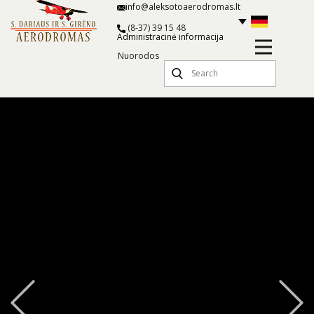
info@aleksotoaerodromas.lt
(8-37) 39 15 48
Administracinė informacija
Nuorodos
Previous