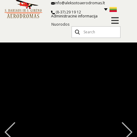
info@aleksotoaerodromas.lt
(8-37) 29 19 12
Administracinė informacija
Nuorodos
Previous