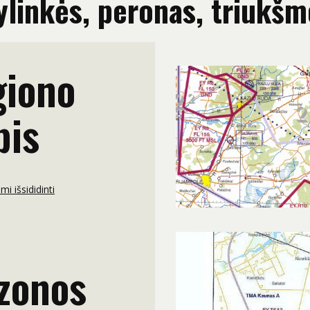
ylinkės, peronas, triukš
giono
pis
i išsididinti
zonos