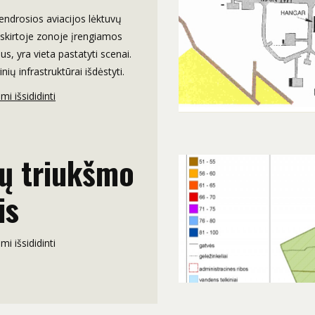
ndrosios aviacijos lėktuvų
skirtoje zonoje įrengiamos
s, yra vieta pastatyti scenai.
nių infrastruktūrai išdėstyti.
i išsididinti
ių triukšmo
is
i išsididinti