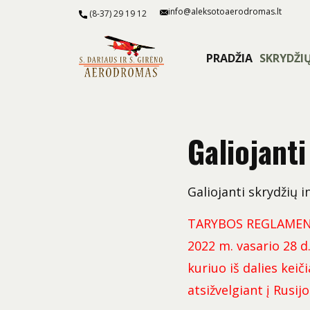
info@aleksotoaerodromas.lt
(8-37) 29 19 12
PRADŽIA
SKRYDŽI
Galiojanti
Galiojanti skrydžių i
TARYBOS REGLAMENT
2022 m. vasario 28 d
kuriuo iš dalies kei
atsižvelgiant į Rusi