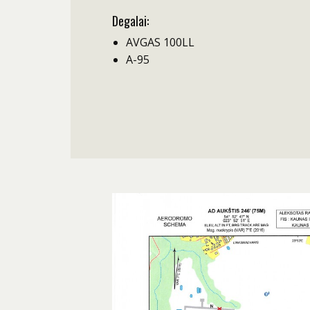
Degalai:
AVGAS 100LL
A-95