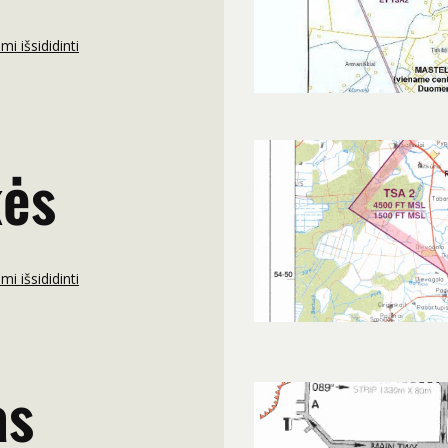
i išsididinti
kės
i išsididinti
as