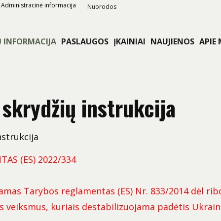
Administracinė informacija
Nuorodos
Ų INFORMACIJA
PASLAUGOS
ĮKAINIAI
NAUJIENOS
APIE
 skrydžių instrukcija
nstrukcija
AS (ES) 2022/334
.
čiamas Tarybos reglamentas (ES) Nr. 833/2014 dėl r
jos veiksmus, kuriais destabilizuojama padėtis Ukrain