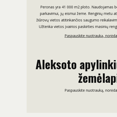
Peronas yra 41 000 m2 ploto. Naudojamas be
parkavimui, jų eismui žeme. Renginių metu at
žiūrovų vietos atitinkančios saugumo reikalavimu
Užtenka vietos įvairios paskirties masinių rengi
Paspauskite nuotrauką, norėdam
Aleksoto apylink
žemėlap
Paspauskite nuotrauką, norėdam