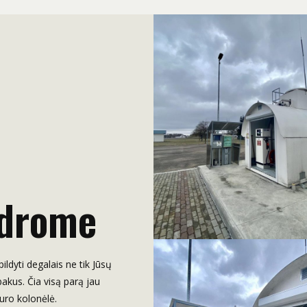
odrome
ldyti degalais ne tik Jūsų
bakus. Čia visą parą jau
uro kolonėlė.