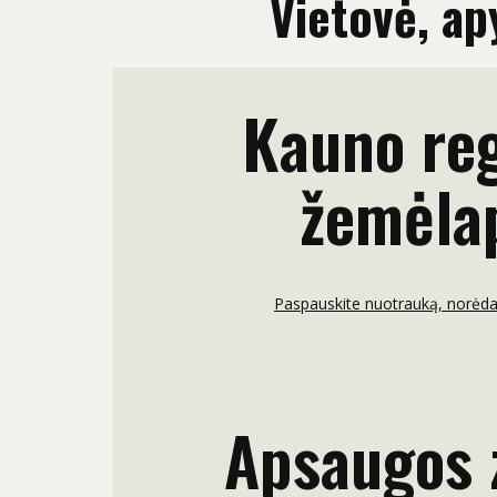
Vietovė, ap
Kauno re
žemėla
Paspauskite nuotrauką, norėdam
Apsaugos 