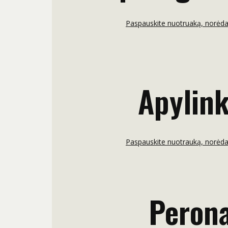
Paspauskite nuotruaką, norėdam
Apylin
Paspauskite nuotrauką, norėdam
Peron