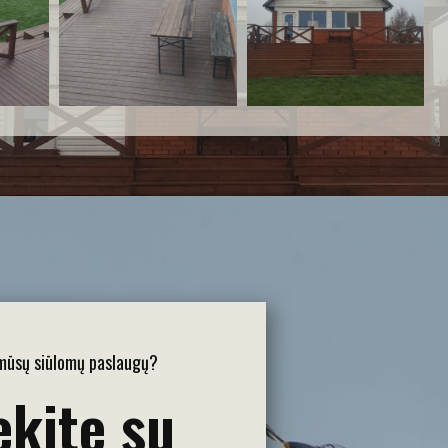
 mūsų siūlomų paslaugų?
ekite su