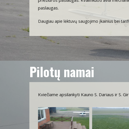
priežiūros paslaugas. Kvalifikuoti avia mechani
paslaugas.
Daugiau apie lėktuvų saugojimo įkainius bei tarifus
Pilotų namai
Kviečiame apsilankyti Kauno S. Dariaus ir S. G