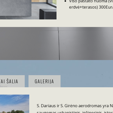
Viso pastato nuoma (vi
erdvė+terasos) 300Eur/1
AI ŠALIA
GALERIJA
S. Dariaus ir S. Girėno aerodromas yra 
saugomas urbanistinis, inžinerinis, istori