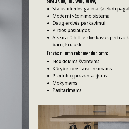
susitikimų, mokymų erdvę!
Stalus irkėdes galima išdėlioti paga
Moderni vėdinimo sistema
Daug erdvės parkavimui
Pirties paslaugos
Atskira "Chill" erdvė kavos pertrau
baru, kriaukle
Erdvės nuoma rekomenduojama:
Nedidelėms šventėms
Kūrybiniams susirinkimams
Produktų prezentacijoms
Mokymams
Pasitarimams