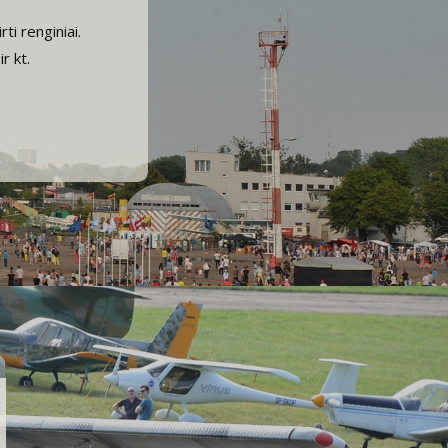
i renginiai.
r kt.