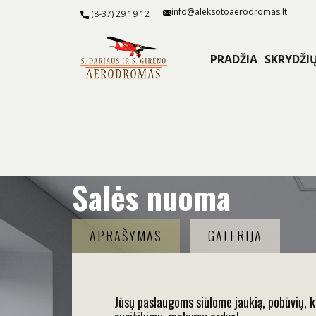
info@aleksotoaerodromas.lt
(8-37) 29 19 12
PRADŽIA
SKRYDŽI
Salės nuoma
APRAŠYMAS
GALERIJA
Jūsų paslaugoms siūlome jaukią, pobūvių, ko