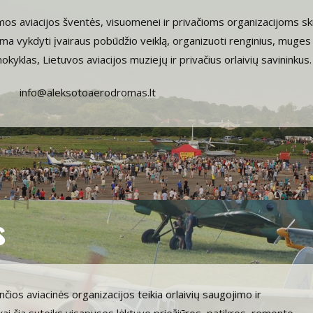
os aviacijos šventės, visuomenei ir privačioms organizacijoms skirt
a vykdyti įvairaus pobūdžio veiklą, organizuoti renginius, muges i
mokyklas, Lietuvos aviacijos muziejų ir privačius orlaivių savininkus.
info@aleksotoaerodromas.lt
s
čios aviacinės organizacijos teikia orlaivių saugojimo ir