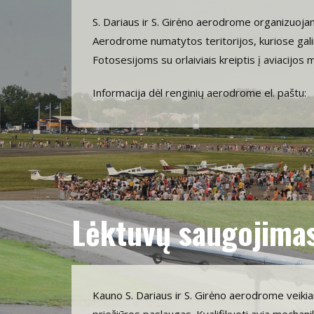
S. Dariaus ir S. Girėno aerodrome organizuojam
Aerodrome numatytos teritorijos, kuriose galim
Fotosesijoms su orlaiviais kreiptis į aviacijos 
Informacija dėl renginių aerodrome el. paštu:
Lėktuvų saugojima
Kauno S. Dariaus ir S. Girėno aerodrome veikian