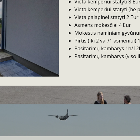
Vieta kemperiui statyti 8 Eu
Vieta kemperiui statyti (be 
Vieta palapinei statyti 2 Eur
Asmens mokesčiai 4 Eur
Mokestis naminiam gyvūnui
Pirtis (iki 2 val./1 asmeniui) 
Pasitarimų kambarys 1h/12
Pasitarimų kambarys (viso ik