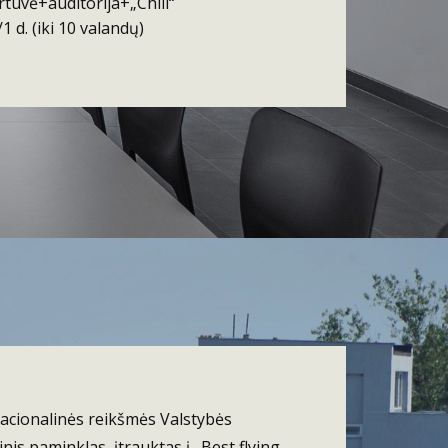
rtuvė+auditorija+„Chill“
 d. (iki 10 valandų)
Nacionalinės reikšmės Valstybės
nis paminklas, įtrauktas į „Best flying