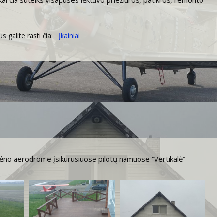
kai čia suteiks visapuses lėktuvo priežiūros, patikros, remonto
 galite rasti čia:
Įkainiai
irėno aerodrome įsikūrusiuose pilotų namuose “Vertikalė”