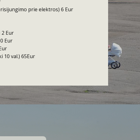
r
prisijungimo prie elektros) 6 Eur
 2 Eur
10 Eur
Eur
i 10 val.) 65Eur