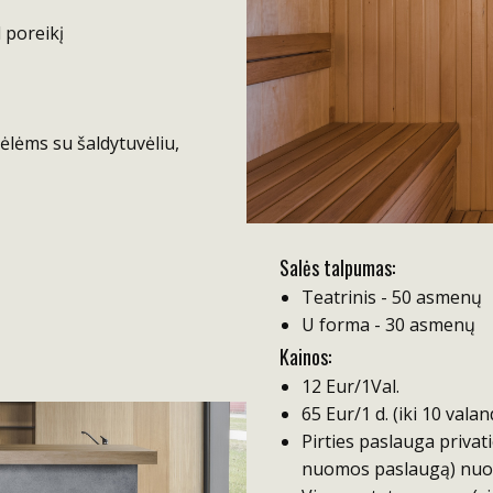
l poreikį
kėlėms su šaldytuvėliu,
Salės talpumas:
Teatrinis - 50 asmenų
U forma - 30 asmenų
Kainos:
12 Eur/1Val.
65 Eur/1 d. (iki 10 vala
Pirties paslauga priva
nuomos paslaugą) nuo 