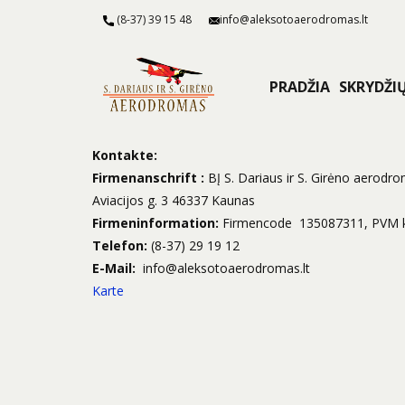
(8-37) 39 15 48
info@aleksotoaerodromas.lt
PRADŽIA
SKRYDŽI
Kontakte:
Firmenanschrift
:
BĮ S. Dariaus ir S. Girėno aerodro
Aviacijos g. 3 46337 Kaunas
Firmeninformation:
Firmencode
135087311, PVM 
Telefon:
(8-37) 29 19 12
E-Mail:
info@aleksotoaerodromas.lt
Karte