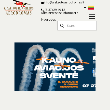
info@aleksotoaerodromas.lt
(8-37) 29 19 12
Administracinė informacija
Nuorodos