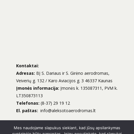
Kontaktai:
Adresas:
BĮ S. Dariaus ir S. Girėno aerodromas,
Veiverių g. 132 / Karo Aviacijos g. 3 46337 Kaunas
Įmonės informacija:
Įmonės k. 135087311, PVM k.
LT350873113
Telefonas:
(8-37) 29 19 12
El. paštas:
info@aleksotoaerodromas.lt
Mes naudojame slapukus siekiant, kad jūsų apsilankymas
svetainėje būtų paprastas. Jeigu nesutinkate, kad slapukai