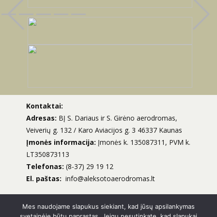
Previous
Kontaktai:
Adresas:
BĮ S. Dariaus ir S. Girėno aerodromas,
Veiverių g. 132 / Karo Aviacijos g. 3 46337 Kaunas
Įmonės informacija:
Įmonės k. 135087311, PVM k.
LT350873113
Telefonas:
(8-37) 29 19 12
El. paštas:
info@aleksotoaerodromas.lt
Mes naudojame slapukus siekiant, kad jūsų apsilankymas
svetainėje būtų paprastas. Jeigu nesutinkate, kad slapukai