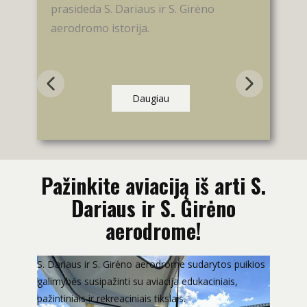
prasideda S. Dariaus ir S. Girėno
sur
aerodromo istorija.
Daugiau
Pažinkite aviaciją iš arti S.
Dariaus ir S. Girėno
aerodrome!
S. Dariaus ir S. Girėno aerodrome sudarytos puikios
galimybės susipažinti su aviacija edukaciniais,
pažintiniais ir rekreaciniais tikslais.