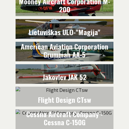
Mooney Aircraft Corporation M-
200
Lietuviškas ULO-"Magija"
American Aviation Corporation
Grumman AA-5
Jakovlev JAK 52
Flight Design CTsw
Cessna Aircraft Company -
Cessna C-150G