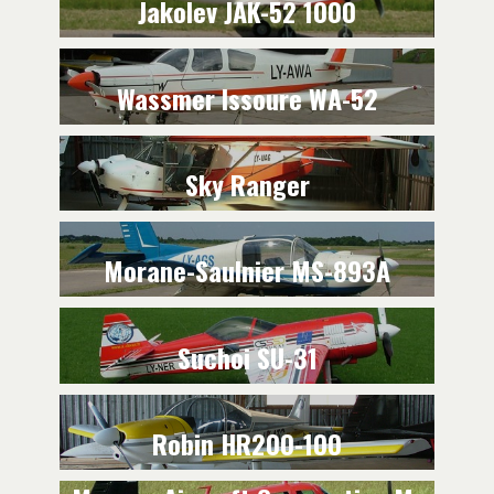
Jakolev JAK-52 1000
Wassmer Issoure WA-52
Sky Ranger
Morane-Saulnier MS-893A
Suchoi SU-31
Robin HR200-100