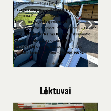
Patyrę pilotai kviečia į pažintinius skrydžius, kurių
metu galėsite pasigrožėti Kauno ir jo apylinkių
panorama iš paukščio skrydžio arba susitarti dėl
skrydžio kitu pageidaujamu maršrutu.
Tarp aerodrome eksploatuojamų orlaivių –
Cessna
400
ir
Cessna 172 Reims Rocket
, užtikrinantys
saugią ir komfortišką skrydžio patirtį.
Dėl pažintinių skrydžių ir kitos informacijos
kviečiame kreiptis telefonu
+370 656 19573.
Lėktuvai