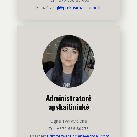
El. paštas:
jl@parkavimaskaune.lt
Administratorė
apskaitininkė
Ugnė Tvaravičienė
Tel. +370 686 80258
El.paštas:
ugnyte.tvaraviciene@gmail.com