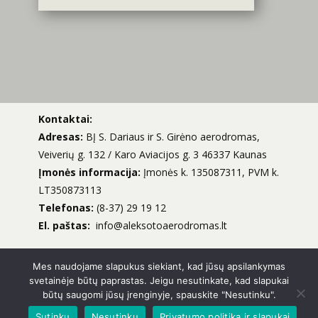
Kontaktai:
Adresas:
BĮ S. Dariaus ir S. Girėno aerodromas,
Veiverių g. 132 / Karo Aviacijos g. 3 46337 Kaunas
Įmonės informacija:
Įmonės k. 135087311, PVM k.
LT350873113
Telefonas:
(8-37) 29 19 12
El. paštas:
info@aleksotoaerodromas.lt
Mes naudojame slapukus siekiant, kad jūsų apsilankymas
svetainėje būtų paprastas. Jeigu nesutinkate, kad slapukai
būtų saugomi jūsų įrenginyje, spauskite "Nesutinku".
Privatumo politika
Sutinku
Nesutinku
Privatumo politika ir slapukai