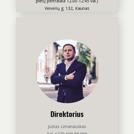
pietų pertrauka 12.00-12:45 val.)
Veiverių g. 132, Kaunas
Direktorius
Justas Limanauskas
Tel. +370 698 88 006