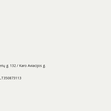
rių g. 132 / Karo Aviacijos g.
 LT350873113