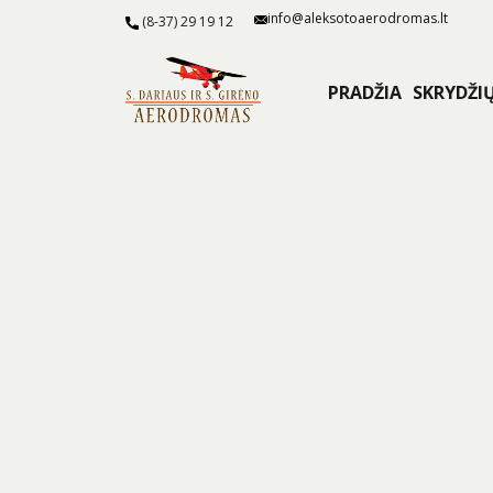
info@aleksotoaerodromas.lt
(8-37) 29 19 12
PRADŽIA
SKRYDŽI