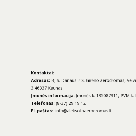
Kontaktai:
Adresas:
BĮ S. Dariaus ir S. Girėno aerodromas, Veive
3 46337 Kaunas
Įmonės informacija:
Įmonės k. 135087311, PVM k.
Telefonas:
(8-37) 29 19 12
El. paštas:
info@aleksotoaerodromas.lt