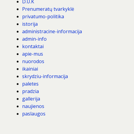
D.U.K
Prenumeratų tvarkyklė
privatumo-politika
istorija
administracine-informacija
admin-info
kontaktai
apie-mus
nuorodos
ikainiai
skrydziu-informacija
paletes
pradzia
gallerija
naujienos
paslaugos