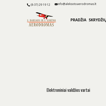
info@aleksotoaerodromas.lt
(8-37) 29 19 12
PRADŽIA
SKRYDŽI
Elektroniniai valdžios vartai