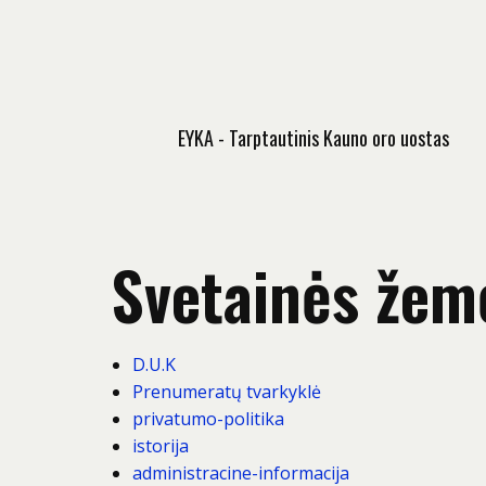
EYKA - Tarptautinis Kauno oro uostas
Svetainės žem
D.U.K
Prenumeratų tvarkyklė
privatumo-politika
istorija
administracine-informacija