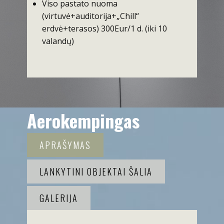
Viso pastato nuoma
(virtuvė+auditorija+„Chill“
erdvė+terasos) 300Eur/1 d. (iki 10
valandų)
Aerokempingas
APRAŠYMAS
LANKYTINI OBJEKTAI ŠALIA
GALERIJA