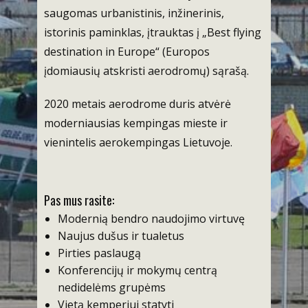
saugomas urbanistinis, inžinerinis,
istorinis paminklas, įtrauktas į „Best flying
destination in Europe“ (Europos
įdomiausių atskristi aerodromų) sąrašą.
2020 metais aerodrome duris atvėrė
moderniausias kempingas mieste ir
vienintelis aerokempingas Lietuvoje.
Pas mus rasite:
Modernią bendro naudojimo virtuvę
Naujus dušus ir tualetus
Pirties paslaugą
Konferencijų ir mokymų centrą
nedidelėms grupėms
Vietą kemperiui statyti