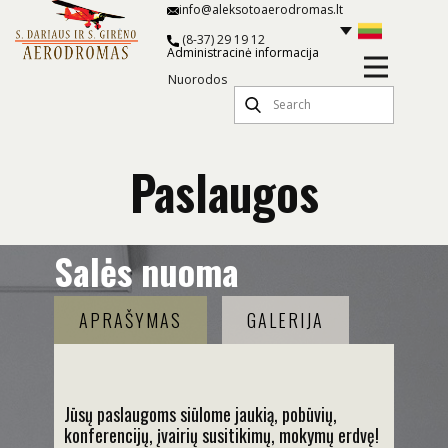
info@aleksotoaerodromas.lt
(8-37) 29 19 12
Administracinė informacija
Nuorodos
Paslaugos
Salės nuoma
APRAŠYMAS
GALERIJA
Jūsų paslaugoms siūlome jaukią, pobūvių,
konferencijų, įvairių susitikimų, mokymų erdvę!