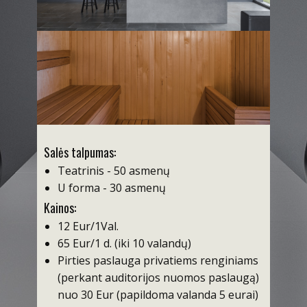
Salės talpumas:
Teatrinis - 50 asmenų
U forma - 30 asmenų
Kainos:
12 Eur/1Val.
65 Eur/1 d. (iki 10 valandų)
Pirties paslauga privatiems renginiams
(perkant auditorijos nuomos paslaugą)
nuo 30 Eur (papildoma valanda 5 eurai)