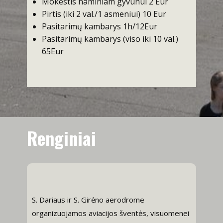
Mokestis naminiam gyvūnui 2 Eur
Pirtis (iki 2 val./1 asmeniui) 10 Eur
Pasitarimų kambarys 1h/12Eur
Pasitarimų kambarys (viso iki 10 val.)
65Eur
Renginiai
S. Dariaus ir S. Girėno aerodrome
organizuojamos aviacijos šventės, visuomenei