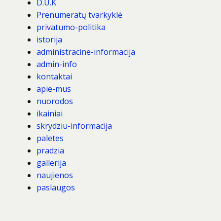
D.U.K
Prenumeratų tvarkyklė
privatumo-politika
istorija
administracine-informacija
admin-info
kontaktai
apie-mus
nuorodos
ikainiai
skrydziu-informacija
paletes
pradzia
gallerija
naujienos
paslaugos